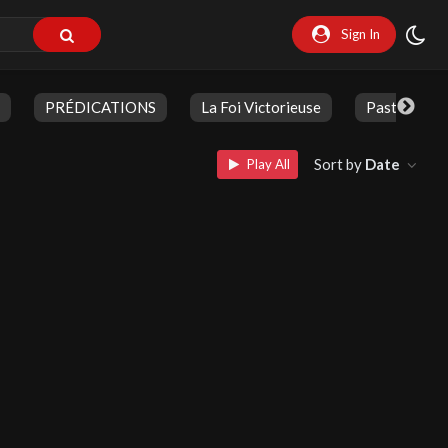
Sign In
PRÉDICATIONS
La Foi Victorieuse
Pasteur Jea
Sort by
Date
Play All