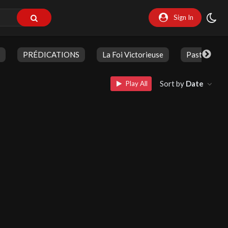
Sign In
PRÉDICATIONS
La Foi Victorieuse
Pasteur Jea
Sort by
Date
Play All