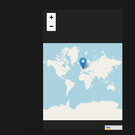
+
−
Leaflet