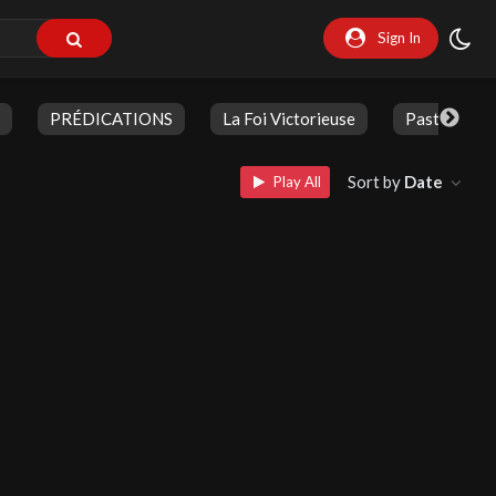
Sign In
PRÉDICATIONS
La Foi Victorieuse
Pasteur Jea
Sort by
Date
Play All