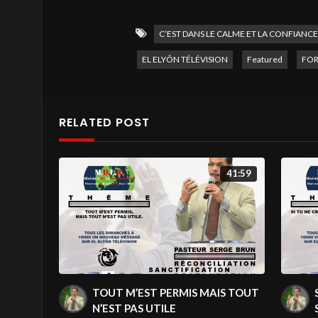
TOUS LES DIMANCHES, UN NOUVEL É
C’EST DANS LE CALME ET LA CONFIANCE
PROGRAMME CHRÉTIEN À BUT D’EN
EL ELYÔN TÉLÉVISION
Featured
FOR
Rester connecté : → Facebook : / el ely
ELYÔN TÉLÉVISION
#ellyon
#elyontv
RELATED POST
41:59
TOUT M’EST PERMIS MAIS TOUT
N’EST PAS UTILE