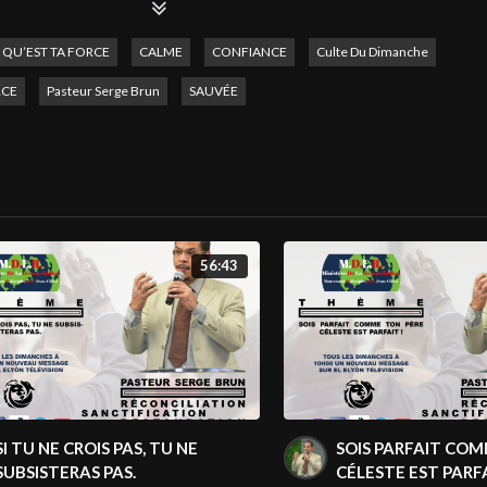
PISODE À 10H00.
 QU’EST TA FORCE
CALME
CONFIANCE
Culte Du Dimanche
COURAGER, DE FORTIFIER ET D’EXHORTER.
CE
Pasteur Serge Brun
SAUVÉE
on television → Site web :
http://www.elelyon-tv.com
© Émission pro
#elelyontv
#televangile
56:43
SI TU NE CROIS PAS, TU NE
SOIS PARFAIT COM
SUBSISTERAS PAS.
CÉLESTE EST PARF