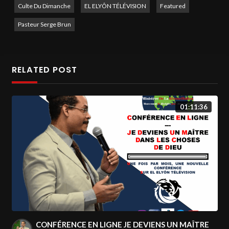
Culte Du Dimanche
EL ELYÔN TÉLÉVISION
Featured
FORTIFIER ET D’EXHORTER.
Pasteur Serge Brun
Rester connecté : → Facebook : / el elyon television → Site
web :
http://www.elelyon-tv.com
© Émission produite par EL
ELYÔN TÉLÉVISION
#ellyon
#elyontv
#elelyontv
RELATED POST
#televangile
01:11:36
CONFÉRENCE EN LIGNE JE DEVIENS UN MAÎTRE