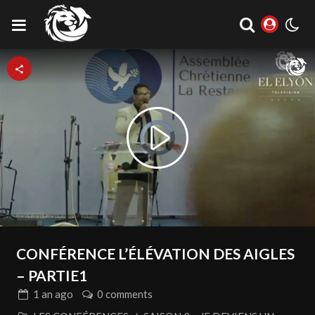
Video
Play
Player
is
loading.
Video
CONFÉRENCE L’ÉLÉVATION DES AIGLES
– PARTIE1
1 an
ago
0 comments