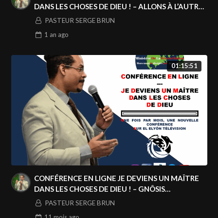
DANS LES CHOSES DE DIEU ! – ALLONS À L’AUTRE
BORD
PASTEUR SERGE BRUN
1 an
ago
01:15:51
CONFÉRENCE EN LIGNE JE DEVIENS UN MAÎTRE
DANS LES CHOSES DE DIEU ! – GNÔSIS
(APPRENDRE À CONNAÎTRE)
PASTEUR SERGE BRUN
11 mois
ago