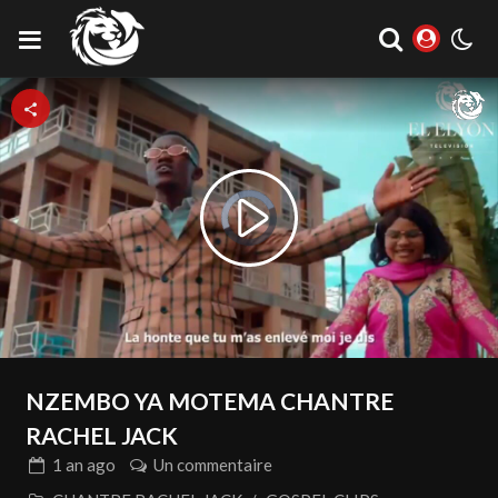
Video
Play
Player
is
loading.
Video
NZEMBO YA MOTEMA CHANTRE
RACHEL JACK
1 an
ago
Un commentaire