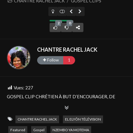
CHANTRE RACHEL JACK
/
GOSPEL CLIPS
2
0
CHANTRE RACHEL JACK
Follow
1
Vues:
227
GOSPEL CLIP CHRÉTIEN À BUT D’ENCOURAGER, DE
FORTIFIER ET D’EXHORTER.
Rester connecté : → Facebook : / el elyon television → Site
CHANTRE RACHEL JACK
EL ELYÔN TÉLÉVISION
web :
http://www.elelyon-tv.com
© Émission produite par
Featured
Gospel
NZEMBO YA MOTEMA