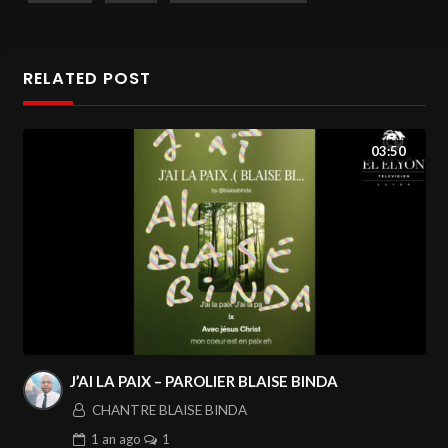
CHANTRE RACHEL JACK
#ellyon
#elyontv
#elelyontv
#televangile
RELATED POST
03:50
J’AI LA PAIX – PAROLIER BLAISE BINDA
CHANTRE BLAISE BINDA
1 an
ago
1