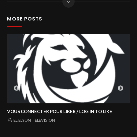
MORE POSTS
R LIKER / LOG IN TO LIKE
NOUVEAU PROGRAMME S
TOUS LES LUNDIS À 9H0
N
EL ELYON TÉLÉVISION