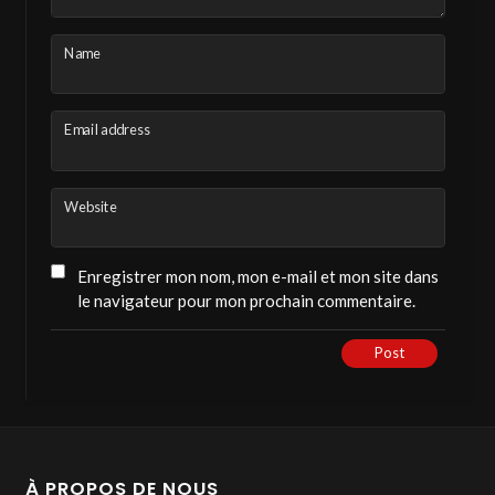
ENGLISH VERSION:
Name
If you’d like to give it a thumbs-up, please
create a free, private account on the channel.
Email address
Recording time: less than 10 seconds.
Or instantly with your Google or Facebook
Website
account.
Enregistrer mon nom, mon e-mail et mon site dans
le navigateur pour mon prochain commentaire.
last modified
1 an ago
Post
À PROPOS DE NOUS