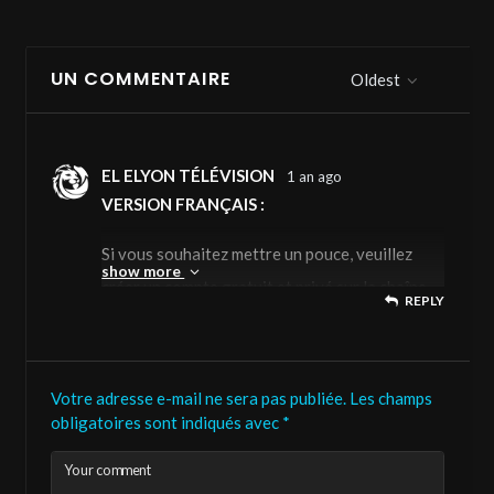
UN COMMENTAIRE
Oldest
EL ELYON TÉLÉVISION
1 an ago
VERSION FRANÇAIS :
Si vous souhaitez mettre un pouce, veuillez
show more
créer un compte gratuit et privé sur la chaîne.
REPLY
Temps d’enregistrement, moins de 10
secondes.
Votre adresse e-mail ne sera pas publiée.
Les champs
Ou instantanément avec votre compte Google
obligatoires sont indiqués avec
*
ou votre compte Facebook.
Your comment