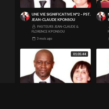
UNE VIE SIGNIFICATIVE N°2 – PST.
JEAN-CLAUDE KPONSOU
PASTEURS JEAN-CLAUDE &
FLORENCE KPONSOU
3 mois
ago
01:05:44
LE PRINCIPE DE LA BÉNÉDICTION
3 – PST. JEAN-CLAUDE KPONSOU
À PROPOS DE NOUS
I
PASTEURS JEAN-CLAUDE &