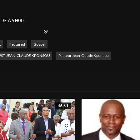
DE À 9H00.
R, DE FORTIFIER ET D’EXHORTER.
t
Featured
Gospel
on television → Site web :
http://www.elelyon-tv.com
© Émission pro
ST. JEAN-CLAUDE KPONSOU
Pasteur Jean-Claude Kponsou
lelyontv
#televangile
46:51