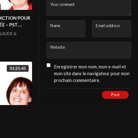
Your comment
DICTION POUR
E – PST.
Name
Email address
ONSOU
LAUDE &
Website
Enregistrer mon nom, mon e-mail et
01:25:45
mon site dans le navigateur pour mon
prochain commentaire.
Post
BER – PST.
ONSOU
LATEST POSTS
LAUDE &