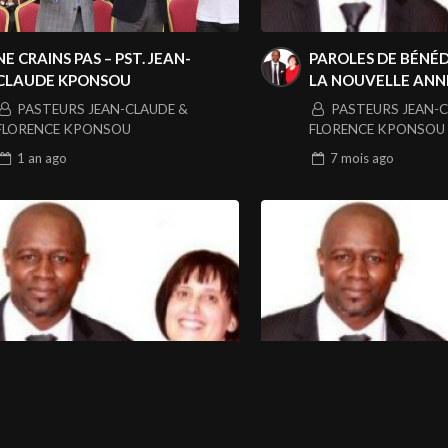
NE CRAINS PAS – PST. JEAN-
PAROLES DE BÉNÉ
CLAUDE KPONSOU
LA NOUVELLE ANNÉ
JEAN-CLAUDE KP
PASTEURS JEAN-CLAUDE &
PASTEURS JEAN-C
FLORENCE KPONSOU
FLORENCE KPONSOU
1 an
ago
7 mois
ago
PENTECÔTE – PST. JEAN-CLAUDE
LAISSE LE FEU TOM
KPONSOU
JEAN-CLAUDE KP
NFORMATION
CATEGORY
PASTEURS JEAN-CLAUDE &
PASTEURS JEAN-C