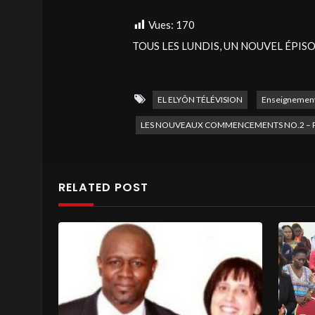
Vues:
170
TOUS LES LUNDIS, UN NOUVEL ÉPISO
ENSEIGNEMENT À BUT D’ENCOURAGE
EL ELYÔN TÉLÉVISION
Enseignemen
Rester connecté : → Facebook : / el ely
LES NOUVEAUX COMMENCEMENTS NO.2 – P
FOI VICTORIEUSE
#ellyon
#elyontv
#e
RELATED POST