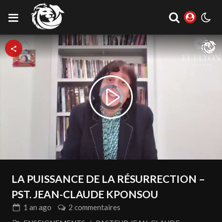
Video
Play
Player
is
loading.
Video
LA PUISSANCE DE LA RÉSURRECTION –
PST. JEAN-CLAUDE KPONSOU
1 an
ago
2 commentaires