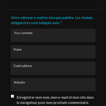
VERSION FRANÇAIS :
Votre adresse e-mail ne sera pas publiée.
Les champs
Si vous souhaitez mettre un pouce, veuillez
obligatoires sont indiqués avec
*
créer un compte gratuit et privé sur la chaîne.
Your comment
Temps d’enregistrement, moins de 10
secondes.
Name
Ou instantanément avec votre compte Google
ou votre compte Facebook.
Email address
ENGLISH VERSION:
If you’d like to give it a thumbs-up, please
Website
create a free, private account on the channel.
Recording time: less than 10 seconds.
Enregistrer mon nom, mon e-mail et mon site dans
le navigateur pour mon prochain commentaire.