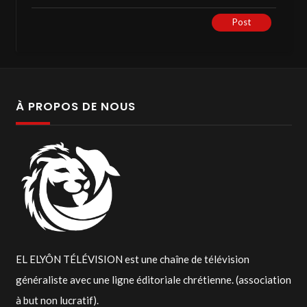
Or instantly with your Google or Facebook
Post
account.
VOUS INSCRIRE OU VOUS CONNECTER /
REGISTER OR LOG IN
À PROPOS DE NOUS
https://elelyon-tv.com/wp-login.php
last modified
1 an ago
EL ELYÔN TÉLÉVISION est une chaîne de télévision
généraliste avec une ligne éditoriale chrétienne. (association
à but non lucratif).