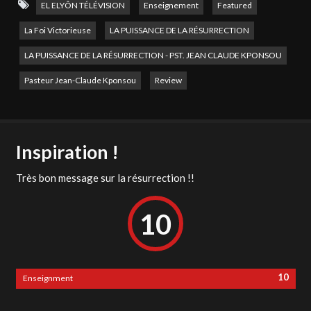
Rester connecté : → Facebook : / el elyon television → Site
EL ELYÔN TÉLÉVISION
Enseignement
Featured
web :
http://www.elelyon-tv.com
© Émission produite par LA
La Foi Victorieuse
LA PUISSANCE DE LA RÉSURRECTION
FOI VICTORIEUSE
#ellyon
#elyontv
#elelyontv
LA PUISSANCE DE LA RÉSURRECTION - PST. JEAN CLAUDE KPONSOU
#televangile
Pasteur Jean-Claude Kponsou
Review
Inspiration !
Très bon message sur la résurrection !!
10
10
Enseignment