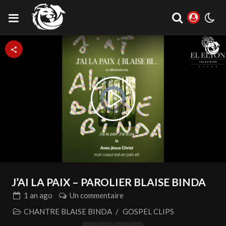
Video
Play
Player
is
loading.
Video
J’AI LA PAIX – PAROLIER BLAISE BINDA
1 an
ago
Un commentaire
CHANTRE BLAISE BINDA
/
GOSPEL CLIPS