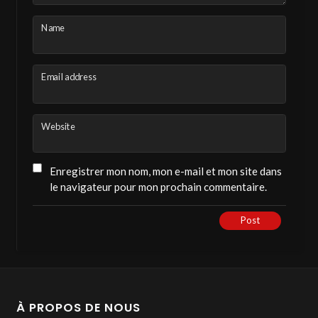
secondes.
Name
Ou instantanément avec votre compte Google
ou votre compte Facebook.
Email address
ENGLISH VERSION:
If you’d like to give it a thumbs-up, please
Website
create a free, private account on the channel.
Recording time: less than 10 seconds.
Enregistrer mon nom, mon e-mail et mon site dans
le navigateur pour mon prochain commentaire.
Or instantly with your Google or Facebook
Post
account.
VOUS INSCRIRE OU VOUS CONNECTER /
REGISTER OR LOG IN
À PROPOS DE NOUS
https://elelyon-tv.com/wp-login.php