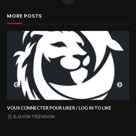
MORE POSTS
ER POUR LIKER / LOG IN TO LIKE
NOUVEAU PROGR
TOUS LES LUNDIS
LÉVISION
EL ELYON TÉLÉV