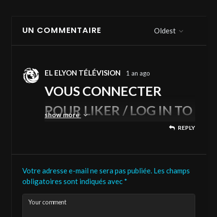
UN COMMENTAIRE
Oldest
EL ELYON TÉLÉVISION
1 an ago
VOUS CONNECTER
POUR LIKER / LOG IN TO
show more
LIKE
REPLY
VERSION FRANÇAIS :
Votre adresse e-mail ne sera pas publiée.
Les champs
Si vous souhaitez mettre un pouce, veuillez
obligatoires sont indiqués avec
*
créer un compte gratuit et privé sur la chaîne.
Your comment
Temps d’enregistrement, moins de 10