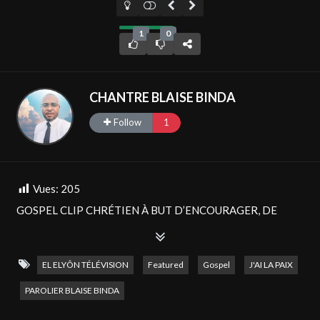
1
0
CHANTRE BLAISE BINDA
Follow
1
Vues:
205
GOSPEL CLIP CHRÉTIEN À BUT D’ENCOURAGER, DE
FORTIFIER ET D’EXHORTER.
Rester connecté : → Facebook : / el elyon television → Site
EL ELYÔN TÉLÉVISION
Featured
Gospel
J'AI LA PAIX
web :
http://www.elelyon-tv.com
© Émission produite par
PAROLIER BLAISE BINDA
ELIKIA PRODUCTION
#ellyon
#elyontv
#elelyontv